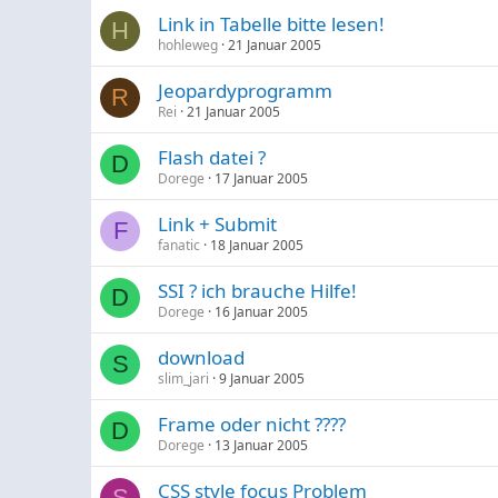
Link in Tabelle bitte lesen!
H
hohleweg
21 Januar 2005
Jeopardyprogramm
R
Rei
21 Januar 2005
Flash datei ?
D
Dorege
17 Januar 2005
Link + Submit
F
fanatic
18 Januar 2005
SSI ? ich brauche Hilfe!
D
Dorege
16 Januar 2005
download
S
slim_jari
9 Januar 2005
Frame oder nicht ????
D
Dorege
13 Januar 2005
CSS style focus Problem
S