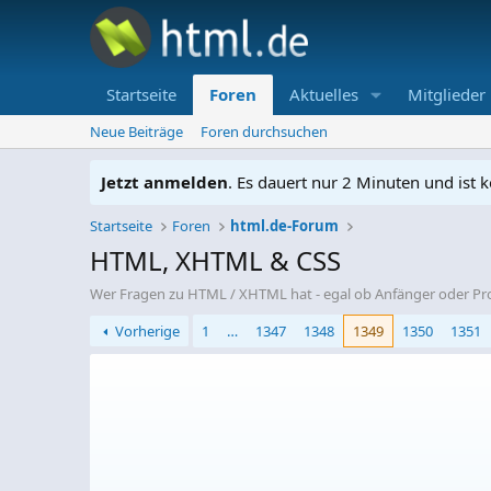
Startseite
Foren
Aktuelles
Mitglieder
Neue Beiträge
Foren durchsuchen
Jetzt anmelden
. Es dauert nur 2 Minuten und ist k
Startseite
Foren
html.de-Forum
HTML, XHTML & CSS
Wer Fragen zu HTML / XHTML hat - egal ob Anfänger oder Profi 
Vorherige
1
…
1347
1348
1349
1350
1351