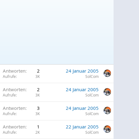
G
Antworten
2
24 Januar 2005
Aufrufe
3K
SolCom
G
Antworten
2
24 Januar 2005
p
Aufrufe
3K
SolCom
G
Antworten
3
24 Januar 2005
p
Aufrufe
3K
SolCom
G
Antworten
1
22 Januar 2005
p
Aufrufe
2K
SolCom