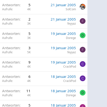
G
Antworten
5
21 Januar 2005
p
Aufrufe
4K
SolCom
G
Antworten
2
21 Januar 2005
p
F
Aufrufe
3K
feyyaz
G
Antworten
5
19 Januar 2005
p
D
Aufrufe
3K
Dorege
G
Antworten
3
19 Januar 2005
p
F
Aufrufe
5K
feyyaz
G
Antworten
9
19 Januar 2005
p
C
Aufrufe
4K
CrackPod
G
Antworten
6
18 Januar 2005
p
C
Aufrufe
4K
CrackPod
G
Antworten
11
18 Januar 2005
p
D
Aufrufe
4K
Dorege
G
Antworten
5
18 Januar 2005
p