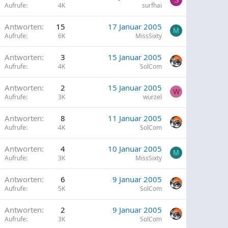
S
Aufrufe
4K
surfhai
G
Antworten
15
17 Januar 2005
p
M
Aufrufe
6K
MissSixty
G
Antworten
3
15 Januar 2005
p
Aufrufe
4K
SolCom
G
Antworten
2
15 Januar 2005
p
W
Aufrufe
3K
wurzel
G
Antworten
8
11 Januar 2005
p
Aufrufe
4K
SolCom
G
Antworten
4
10 Januar 2005
p
M
Aufrufe
3K
MissSixty
G
Antworten
6
9 Januar 2005
p
Aufrufe
5K
SolCom
G
Antworten
2
9 Januar 2005
p
Aufrufe
3K
SolCom