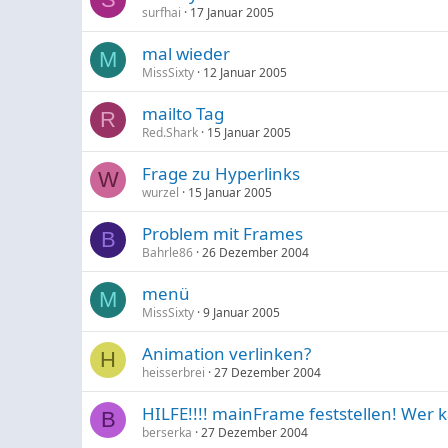
surfhai
17 Januar 2005
mal wieder
M
MissSixty
12 Januar 2005
mailto Tag
R
Red.Shark
15 Januar 2005
Frage zu Hyperlinks
W
wurzel
15 Januar 2005
Problem mit Frames
B
Bahrle86
26 Dezember 2004
menü
M
MissSixty
9 Januar 2005
Animation verlinken?
H
heisserbrei
27 Dezember 2004
HILFE!!!! mainFrame feststellen! Wer 
B
berserka
27 Dezember 2004